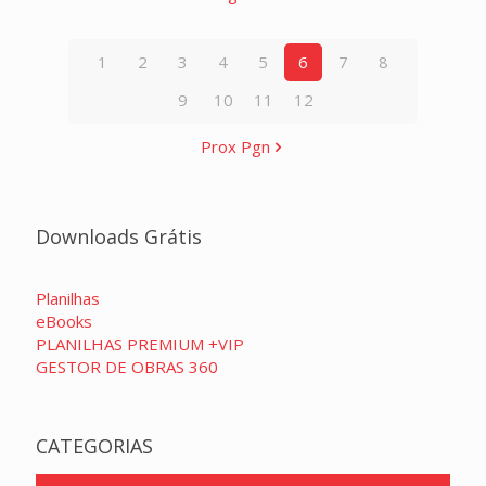
1
2
3
4
5
6
7
8
9
10
11
12
Prox Pgn
Downloads Grátis
Planilhas
eBooks
PLANILHAS PREMIUM +VIP
GESTOR DE OBRAS 360
CATEGORIAS