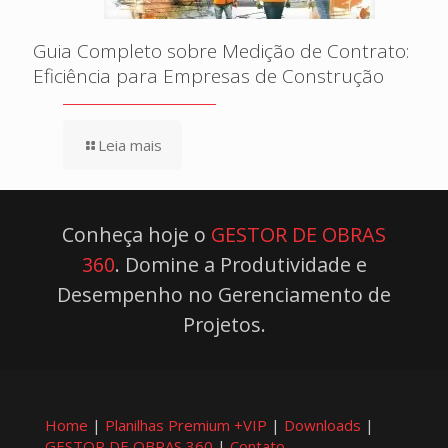
Guia Completo sobre Medição de Contrato:
Eficiência para Empresas de Construção
Leia mais
Conheça hoje o
GESTOR DE OBRAS
360
. Domine a Produtividade e
Desempenho no Gerenciamento de
Projetos.
Home
|
Planilhas Premium +VIP
|
Downloads
|
GESTOR DE OBRAS 360
|
Contato