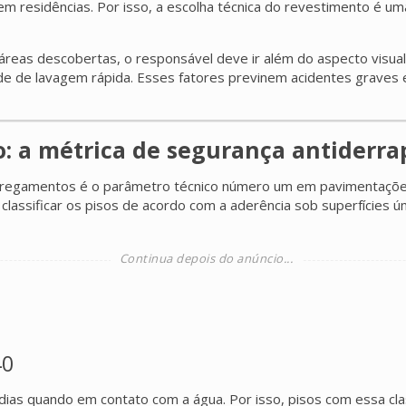
 residências. Por isso, a escolha técnica do revestimento é uma d
reas descobertas, o responsável deve ir além do aspecto visual. É
dade de lavagem rápida. Esses fatores previnem acidentes graves
o: a métrica de segurança antiderr
rregamentos é o parâmetro técnico número um em pavimentações ex
a classificar os pisos de acordo com a aderência sob superfícies 
40
gadias quando em contato com a água. Por isso, pisos com essa cl