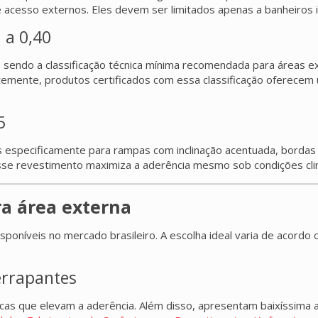
acesso externos. Eles devem ser limitados apenas a banheiros in
 a 0,40
sendo a classificação técnica mínima recomendada para áreas ext
mente, produtos certificados com essa classificação oferecem u
5
 especificamente para rampas com inclinação acentuada, bordas de
se revestimento maximiza a aderência mesmo sob condições clim
ra área externa
poníveis no mercado brasileiro. A escolha ideal varia de acordo
errapantes
as que elevam a aderência. Além disso, apresentam baixíssima a