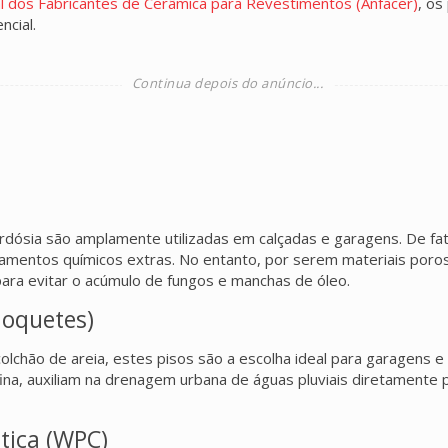
l dos Fabricantes de Cerâmica para Revestimentos (Anfacer)
, os
ncial.
ósia são amplamente utilizadas em calçadas e garagens. De fato
tamentos químicos extras. No entanto, por serem materiais poro
para evitar o acúmulo de fungos e manchas de óleo.
loquetes)
hão de areia, estes pisos são a escolha ideal para garagens e vi
a, auxiliam na drenagem urbana de águas pluviais diretamente par
tica (WPC)