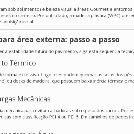
 sob sol intenso) e beleza visual a áreas Gourmet e entornos de
 meses no canteiro. Por outro lado, a madeira plástica (WPC) ofe
quisição inicial.
ara área externa: passo a passo
a estabilidade futura do pavimento, siga esta sequência técnica
orto Térmico
e forma excessiva. Logo, eles podem queimar as solas dos pés e
omé) ou decks de madeira, que possuem baixa inércia térmica e
argas Mecânicas
ia mecânica para evitar rachaduras sob o peso dos carros. Por 
micas com classificação PEI 4 ou PEI 5. Em caminhos de pedest