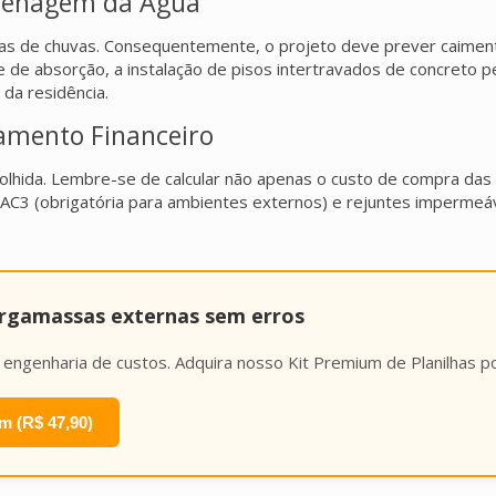
Drenagem da Água
s de chuvas. Consequentemente, o projeto deve prever caiment
de absorção, a instalação de pisos intertravados de concreto p
da residência.
jamento Financeiro
 escolhida. Lembre-se de calcular não apenas o custo de compra 
AC3 (obrigatória para ambientes externos) e rejuntes impermeá
argamassas externas sem erros
ngenharia de custos. Adquira nosso Kit Premium de Planilhas 
m (R$ 47,90)