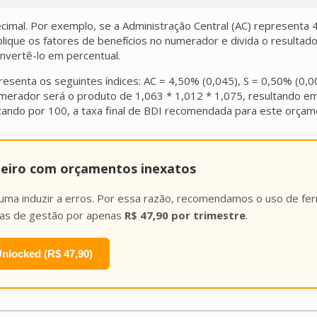
mal. Por exemplo, se a Administração Central (AC) representa 4% 
lique os fatores de benefícios no numerador e divida o resultado
onvertê-lo em percentual.
presenta os seguintes índices: AC = 4,50% (0,045), S = 0,50% (0,
merador será o produto de 1,063 * 1,012 * 1,075, resultando em 
icando por 100, a taxa final de BDI recomendada para este orçam
heiro com orçamentos inexatos
tuma induzir a erros. Por essa razão, recomendamos o uso de fe
has de gestão por apenas
R$ 47,90 por trimestre
.
nlocked (R$ 47,90)