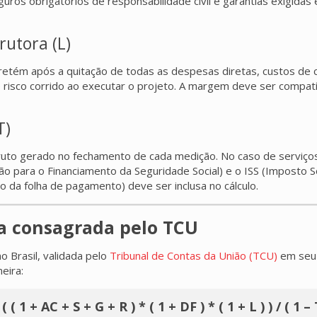
ros obrigatórios de responsabilidade civil e garantias exigidas
utora (L)
retém após a quitação de todas as despesas diretas, custos de c
lo risco corrido ao executar o projeto. A margem deve ser compa
T)
bruto gerado no fechamento de cada medição. No caso de serviço
ão para o Financiamento da Seguridade Social) e o ISS (Imposto 
o da folha de pagamento) deve ser inclusa no cálculo.
la consagrada pelo TCU
 Brasil, validada pelo
Tribunal de Contas da União (TCU)
em seu 
eira:
( ( 1 + AC + S + G + R ) * ( 1 + DF ) * ( 1 + L ) ) / ( 1 – 