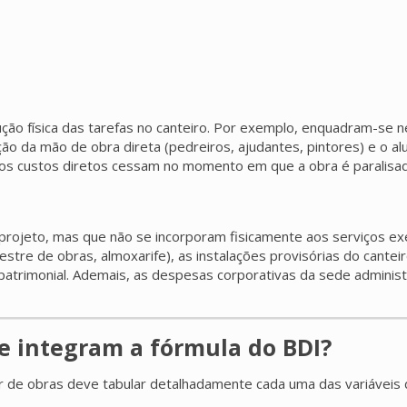
ão física das tarefas no canteiro. Por exemplo, enquadram-se ne
ação da mão de obra direta (pedreiros, ajudantes, pintores) e o a
 os custos diretos cessam no momento em que a obra é paralisad
o projeto, mas que não se incorporam fisicamente aos serviços
tre de obras, almoxarife), as instalações provisórias do canteiro
 patrimonial. Ademais, as despesas corporativas da sede adminis
e integram a fórmula do BDI?
r de obras deve tabular detalhadamente cada uma das variáveis 