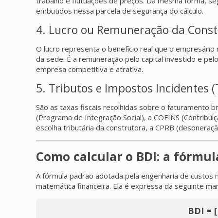
trabalho e flutuações de preços. Da mesma forma, segu
embutidos nessa parcela de segurança do cálculo.
4. Lucro ou Remuneração da Constr
O lucro representa o benefício real que o empresário 
da sede. É a remuneração pelo capital investido e pe
empresa competitiva e atrativa.
5. Tributos e Impostos Incidentes (
São as taxas fiscais recolhidas sobre o faturamento 
(Programa de Integração Social), a COFINS (Contribuiç
escolha tributária da construtora, a CPRB (desoneraçã
Como calcular o BDI: a fórmu
A fórmula padrão adotada pela engenharia de custos no
matemática financeira. Ela é expressa da seguinte man
BDI = [ 