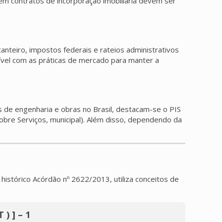
 em contratos de incorporação imobiliária devem ser
anteiro, impostos federais e rateios administrativos
tível com as práticas de mercado para manter a
s de engenharia e obras no Brasil, destacam-se o PIS
Sobre Serviços, municipal). Além disso, dependendo da
histórico Acórdão nº 2622/2013, utiliza conceitos de
T ) ] – 1