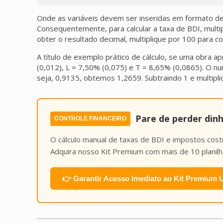
Onde as variáveis devem ser inseridas em formato deci
Consequentemente, para calcular a taxa de BDI, multip
obter o resultado decimal, multiplique por 100 para c
A título de exemplo prático de cálculo, se uma obra a
(0,012), L = 7,50% (0,075) e T = 8,65% (0,0865). O nu
seja, 0,9135, obtemos 1,2659. Subtraindo 1 e multipl
Pare de perder din
CONTROLE FINANCEIRO
O cálculo manual de taxas de BDI e impostos cos
Adquira nosso Kit Premium com mais de 10 planil
👉 Garantir Acesso Imediato ao Kit Premium U