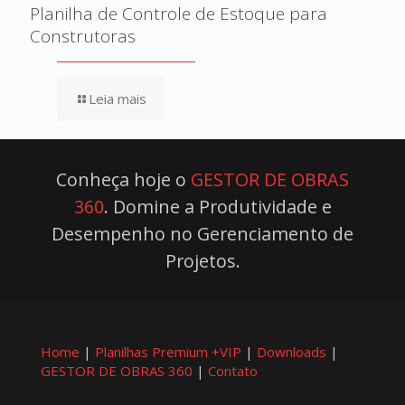
Planilha de Controle de Estoque para
Construtoras
Leia mais
Conheça hoje o
GESTOR DE OBRAS
360
. Domine a Produtividade e
Desempenho no Gerenciamento de
Projetos.
Home
|
Planilhas Premium +VIP
|
Downloads
|
GESTOR DE OBRAS 360
|
Contato