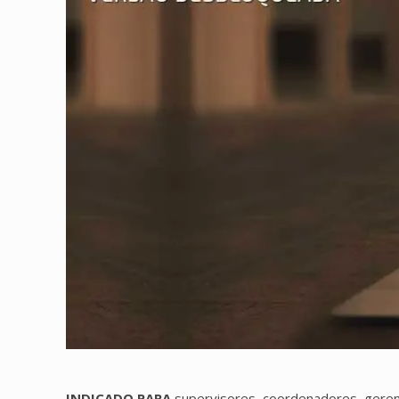
INDICADO PARA
supervisores, coordenadores, gerent