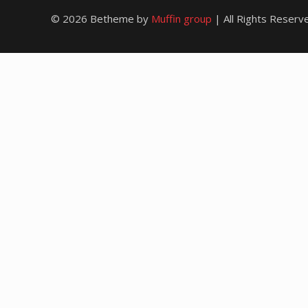
© 2026 Betheme by
Muffin group
| All Rights Reser