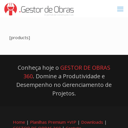
[products]
Conheça hoje o
GESTOR DE OBRAS
360
. Domine a Produtividade e
Desempenho no Gerenciamento de
Projetos.
Home
|
Planilhas Premium +VIP
|
Downloads
|