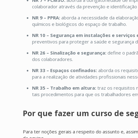
NR 7 – PCMSO:
aborda a obrigatoriedade de imp
colaborador através da prevenção e identificação 
NR 9 – PPRA:
aborda a necessidade da elaboração
químicos e biológicos do espaço de trabalho.
NR 10 – Segurança em instalações e serviços 
preventivos para proteger a saúde e segurança do
NR 26 – Sinalização e segurança:
define o padrã
dos colaboradores.
NR 33 – Espaços confinados:
aborda os requisit
para a realização de atividades profissionais nesse
NR 35 – Trabalho em altura:
traz os requisitos 
tais procedimentos para que os trabalhadores en
Por que fazer um curso de se
Para ter noções gerais a respeito do assunto e, assim