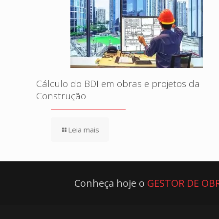
Cálculo do BDI em obras e projetos da
Construção
Leia mais
Conheça hoje o
GESTOR DE OBR