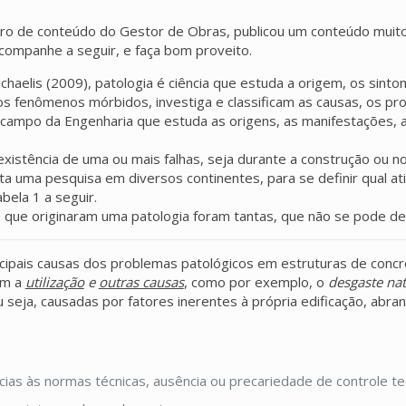
iro de conteúdo do Gestor de Obras, publicou um conteúdo muito
 Acompanhe a seguir, e faça bom proveito.
chaelis (2009), patologia é ciência que estuda a origem, os sint
 dos fenômenos mórbidos, investiga e classificam as causas, os pr
 campo da Engenharia que estuda as origens, as manifestações, 
xistência de uma ou mais falhas, seja durante a construção ou no
ita uma pesquisa em diversos continentes, para se definir qual a
bela 1 a seguir.
 que originaram uma patologia foram tantas, que não se pode def
incipais causas dos problemas patológicos em estruturas de conc
om a
utilização
e
outras causas
, como por exemplo, o
desgaste nat
 seja, causadas por fatores inerentes à própria edificação, ab
as às normas técnicas, ausência ou precariedade de controle tecn