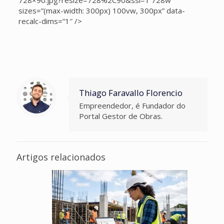
728×90.jpg?resize=728%2C90&ssl=1 728w”
sizes=”(max-width: 300px) 100vw, 300px” data-
recalc-dims=”1″ />
Thiago Faravallo Florencio
Empreendedor, é Fundador do
Portal Gestor de Obras.
Artigos relacionados