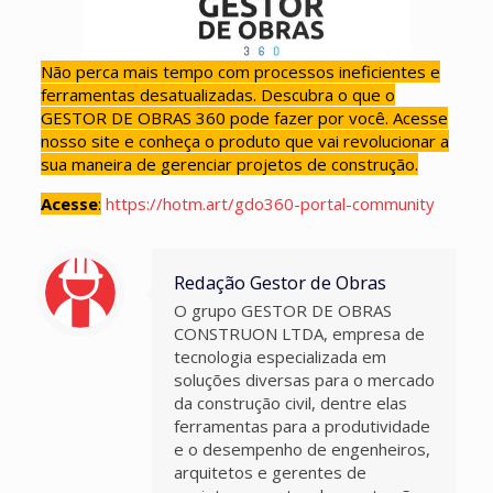
Não perca mais tempo com processos ineficientes e
ferramentas desatualizadas. Descubra o que o
GESTOR DE OBRAS 360 pode fazer por você. Acesse
nosso site e conheça o produto que vai revolucionar a
sua maneira de gerenciar projetos de construção.
Acesse
:
https://hotm.art/gdo360-portal-community
Redação Gestor de Obras
O grupo GESTOR DE OBRAS
CONSTRUON LTDA, empresa de
tecnologia especializada em
soluções diversas para o mercado
da construção civil, dentre elas
ferramentas para a produtividade
e o desempenho de engenheiros,
arquitetos e gerentes de