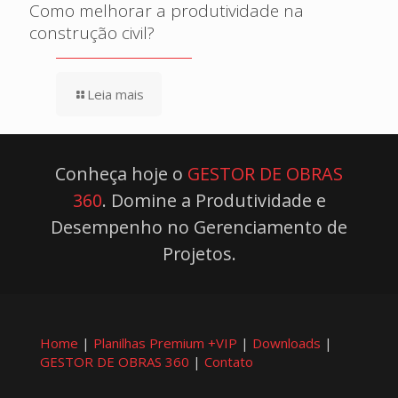
Como melhorar a produtividade na
construção civil?
Leia mais
Conheça hoje o
GESTOR DE OBRAS
360
. Domine a Produtividade e
Desempenho no Gerenciamento de
Projetos.
Home
|
Planilhas Premium +VIP
|
Downloads
|
GESTOR DE OBRAS 360
|
Contato