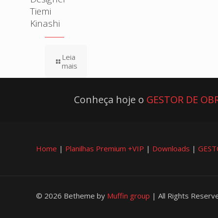
Tiemi
Kinashi
Leia
mais
Conheça hoje o
GESTOR DE OBR
Home
|
Planilhas Premium +VIP
|
Downloads
|
GEST
© 2026 Betheme by
Muffin group
| All Rights Reser