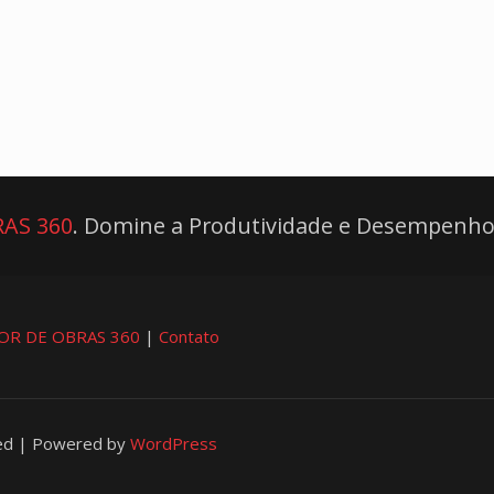
AS 360
. Domine a Produtividade e Desempenho
OR DE OBRAS 360
|
Contato
ved | Powered by
WordPress