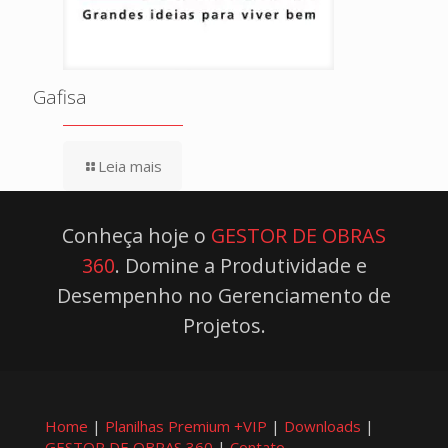
Gafisa
Leia mais
Conheça hoje o
GESTOR DE OBRAS
360
. Domine a Produtividade e
Desempenho no Gerenciamento de
Projetos.
Home
|
Planilhas Premium +VIP
|
Downloads
|
GESTOR DE OBRAS 360
|
Contato