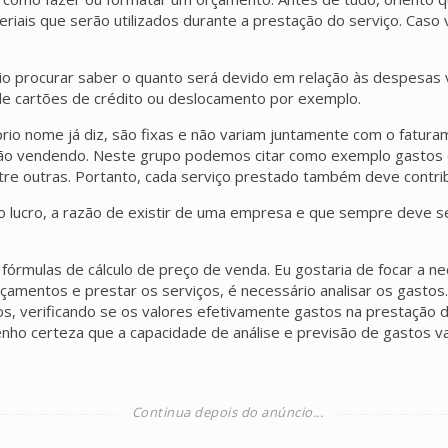
iais que serão utilizados durante a prestação do serviço. Caso v
 procurar saber o quanto será devido em relação às despesas v
e cartões de crédito ou deslocamento por exemplo.
o nome já diz, são fixas e não variam juntamente com o fatura
o vendendo. Neste grupo podemos citar como exemplo gastos com
tre outras. Portanto, cada serviço prestado também deve contr
o lucro, a razão de existir de uma empresa e que sempre deve s
 fórmulas de cálculo de preço de venda. Eu gostaria de focar a n
 orçamentos e prestar os serviços, é necessário analisar os gast
s, verificando se os valores efetivamente gastos na prestação 
enho certeza que a capacidade de análise e previsão de gastos v